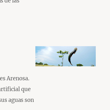
s de las
 es Arenosa.
rtificial que
sus aguas son