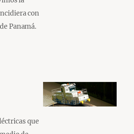
vimos la
incidiera con
l de Panamá.
éctricas que