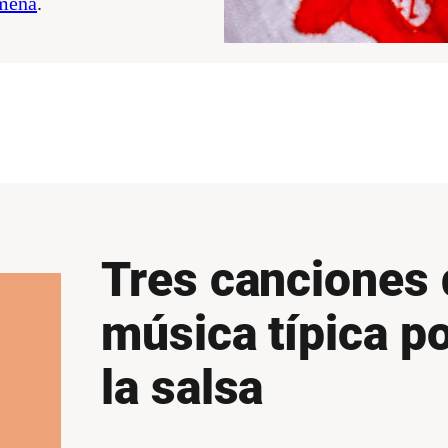
ameña
.
Tres canciones 
música típica p
la salsa