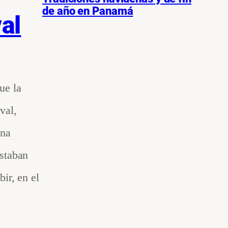
de año en Panamá
al
ue la
val,
una
estaban
ir, en el