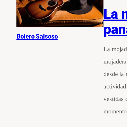
La 
pan
Bolero Salsoso
La mojade
mojadera 
desde la
actividad
vestidas 
moment