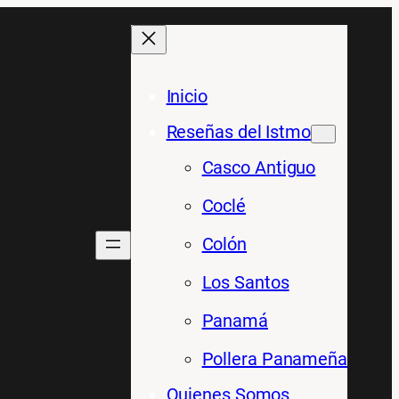
Inicio
Reseñas del Istmo
Casco Antiguo
Coclé
Colón
Los Santos
Panamá
Pollera Panameña
Quienes Somos