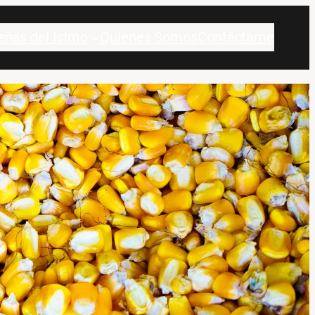
eñas del Istmo
Quienes Somos
Contáctame