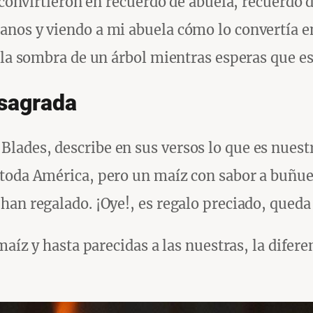
e convirtieron en recuerdo de abuela, recuerdo 
nos y viendo a mi abuela cómo lo convertía en
 la sombra de un árbol mientras esperas que est
 sagrada
ades, describe en sus versos lo que es nuestro
toda América, pero un maíz con sabor a buñuelo
an regalado. ¡Oye!, es regalo preciado, queda 
maíz y hasta parecidas a las nuestras, la difer