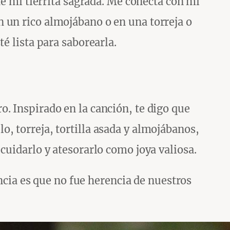
de mi tierrita sagrada. Me conecta con mi
 un rico almojábano o en una torreja o
é lista para saborearla.
. Inspirado en la canción, te digo que
, torreja, tortilla asada y almojábanos,
cuidarlo y atesorarlo como joya valiosa.
encia es que no fue herencia de nuestros