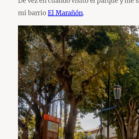
De vez en cuando visito el parque y me 
mi barrio
El Marañón
.