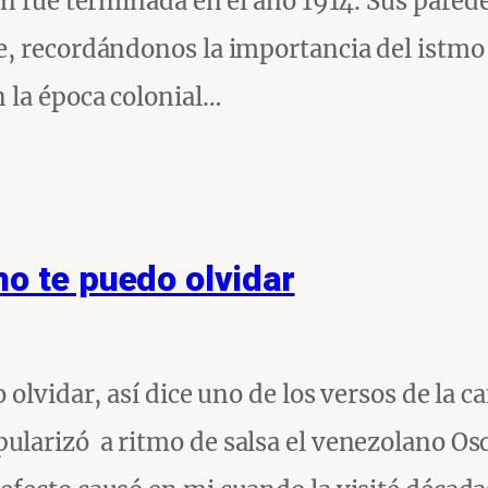
ón fue terminada en el año 1914. Sus parede
e, recordándonos la importancia del istm
 la época colonial…
no te puedo olvidar
olvidar, así dice uno de los versos de la c
larizó a ritmo de salsa el venezolano Os