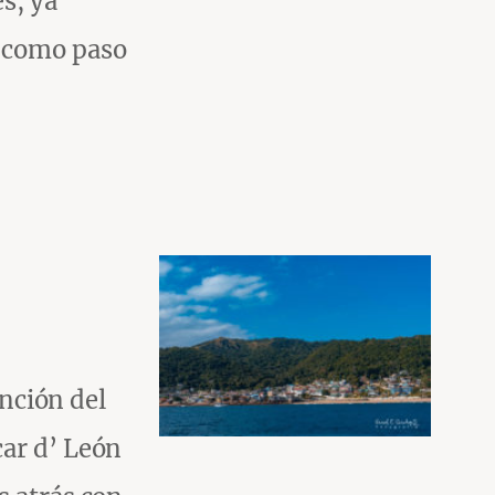
s, ya
o como paso
anción del
car d’ León