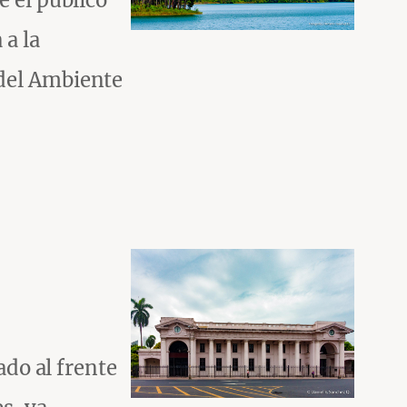
e el público
 a la
 del Ambiente
ado al frente