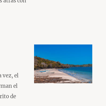
s atrás con
 vez, el
orman el
rito de