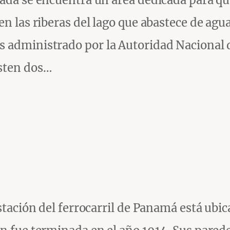
uada se encuentra un área dedicada para qu
n las riberas del lago que abastece de agua
s administrado por la Autoridad Nacional
isten dos…
estación del ferrocarril de Panamá está ubic