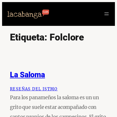
Saltar
al
contenido
Etiqueta:
Folclore
La Saloma
RESEÑAS DEL ISTMO
Para los panameños la saloma es un un
grito que suele estar acompañado con
cantos propios de los campesinos. El grito