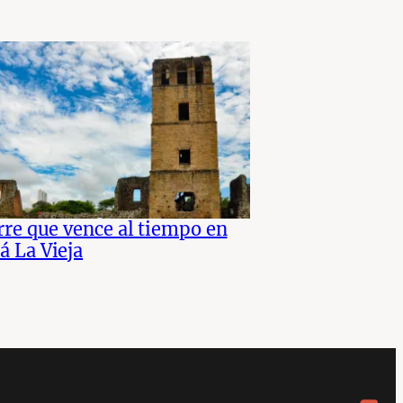
rre que vence al tiempo en
 La Vieja