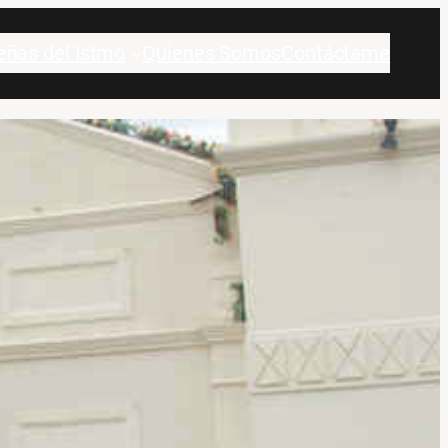
eñas del Istmo
Quienes Somos
Contáctame