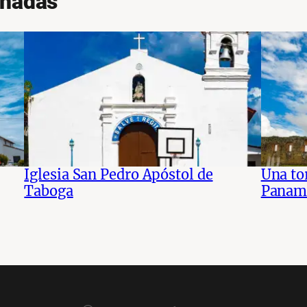
onadas
Iglesia San Pedro Apóstol de
Una to
Taboga
Panamá