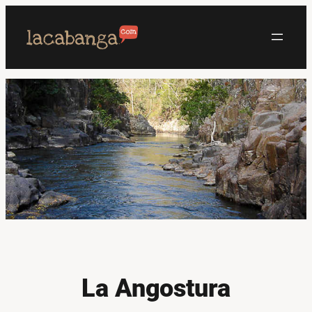
Saltar
al
contenido
La Angostura