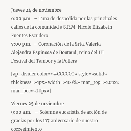
Jueves 24 de noviembre
6:00 p.m
. – Tuna de despedida por las principales
calles de la comunidad a S.R.M. Nicole Elizabeth
Fuentes Escudero
7:00 p.m.
– Coronación de la
Srta. Valeria
Alejandra Espinosa de Boutaud
, reina del III
Festival del Tambor y la Pollera
[ap_divider color=»#CCCCCC» style=»solid»
thickness=»1px» width=»100%» mar_top=»20px»
mar_bot=»20px»]
Viernes 25 de noviembre
9:00 a.m.
– Solemne eucaristía de acción de
gracias por los 107 aniversario de nuestro
corregimiento