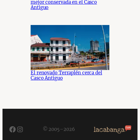
mejor conservada en el Casco
Antiguo
El renovado Terraplén cerca del
Casco Antiguo
Facebook
Instagram
© 2005–2026