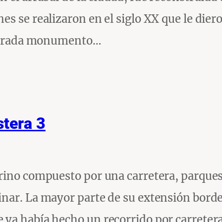
s se realizaron en el siglo XX que le diero
eclarada monumento…
stera 3
rino compuesto por una carretera, parques,
nar. La mayor parte de su extensión borde
ya había hecho un recorrido por carretera