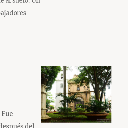
e al suelo. Un
bajadores
. Fue
 después del