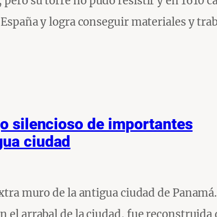
pero su torre no pudo resistir y en 1610 ca
a España y logra conseguir materiales y tra
go silencioso de importantes
gua ciudad
 extra muro de la antigua ciudad de Panamá
 el arrabal de la ciudad, fue reconstruida