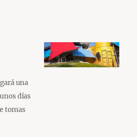
rgará una
 unos días
ce tomas