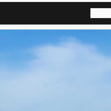
Inicio
Res