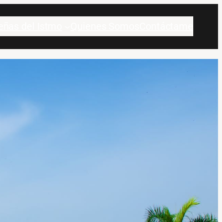
eñas del Istmo
Quienes Somos
Contáctame