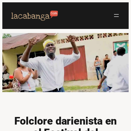
Saltar
al
contenido
Folclore darienista en