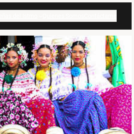
eñas del Istmo
Quienes Somos
Contáctame