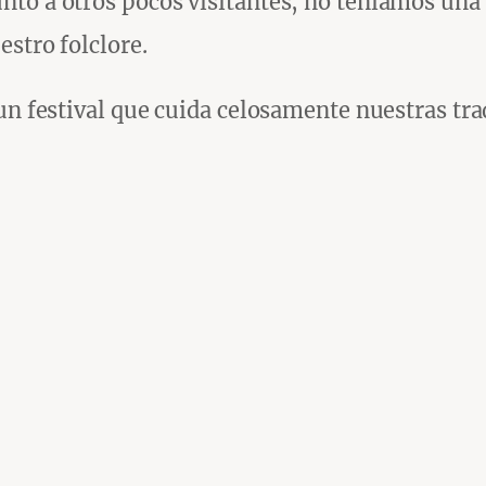
to a otros pocos visitantes, no teníamos una 
estro folclore.
 un festival que cuida celosamente nuestras t